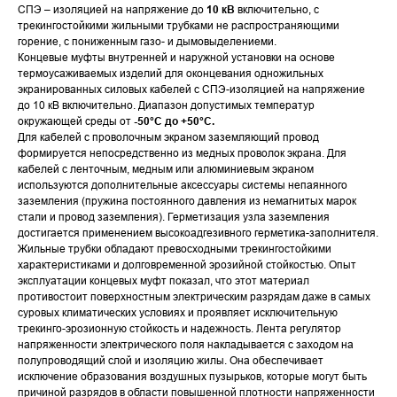
СПЭ – изоляцией на напряжение до
10 кВ
включительно, с
трекингостойкими жильными трубками не распространяющими
горение, с пониженным газо- и дымовыделениеми.
Концевые муфты внутренней и наружной установки на основе
термоусаживаемых изделий для оконцевания одножильных
экранированных силовых кабелей с СПЭ-изоляцией на напряжение
до 10 кВ включительно. Диапазон допустимых температур
окружающей среды от
-50°С до +50°С.
Для кабелей с проволочным экраном заземляющий провод
формируется непосредственно из медных проволок экрана. Для
кабелей с ленточным, медным или алюминиевым экраном
используются дополнительные аксессуары системы непаянного
заземления (пружина постоянного давления из немагнитых марок
стали и провод заземления). Герметизация узла заземления
достигается применением высокоадгезивного герметика-заполнителя.
Жильные трубки обладают превосходными трекингостойкими
характеристиками и долговременной эрозийной стойкостью. Опыт
эксплуатации концевых муфт показал, что этот материал
противостоит поверхностным электрическим разрядам даже в самых
суровых климатических условиях и проявляет исключительную
трекинго-эрозионную стойкость и надежность. Лента регулятор
напряженности электрического поля накладывается с заходом на
полупроводящий слой и изоляцию жилы. Она обеспечивает
исключение образования воздушных пузырьков, которые могут быть
причиной разрядов в области повышенной плотности напряженности