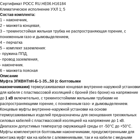
Сертификат РОСС RU.HЕ06.Н16184
Климатическое исполнение УХЛ 1; 5
Состав комплекта:
1 – наконечник,
2 – манжета концевая,
3 – трекингостойкая жильная трубка не распространяющая горение, с
пониженным газо-и дымовыделением,
4 – перчатка
5 – комплект заземления:
- пружина ППД,
- провод заземления,
- наконечник.
6 – манжета поясная
Описание
Муфта 3ПКВНТпН-Б-1-35...50 (с болтовыми
наконечниками)
термоусаживаемая концевая внутренне-наружной установки
для кабеля с пластмассовой изоляцией с броней (без брони) на напряжение
до
1 кВ
включительно, с трекингостойкими жильными трубками не
распространяющими горение, с пониженным газо- и дымовыделением.
Концевые муфты внутренне-наружной установки на основе
термоусаживаемых изделий предназначены для оконцевания трехжильных
силовых кабелей с пластмассовой изоляцией на напряжение до 1 кВ.
Диапазон допустимых температур окружающей среды от -50°С до +50°С.
Муфты комплектуются болтовыми наконечниками, предусмотренными для
монтажа муфт как на кабели с алюминиевыми, так и на кабели с медными