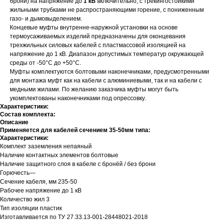
брони) на напряжение до
1 кВ
включительно, с трекингостойкими
жильными трубками не распространяющими горение, с пониженным
газо- и дымовыделением.
Концевые муфты внутренне-наружной установки на основе
термоусаживаемых изделий предназначены для оконцевания
трехжильных силовых кабелей с пластмассовой изоляцией на
напряжение до 1 кВ. Диапазон допустимых температур окружающей
среды от -50°С до +50°С.
Муфты комплектуются болтовыми наконечниками, предусмотренными
для монтажа муфт как на кабели с алюминиевыми, так и на кабели с
медными жилами. По желанию заказчика муфты могут быть
укомплектованы наконечниками под опрессовку.
Характеристики:
Состав комплекта:
Описание
Применяется для кабелей сечением 35-50мм типа:
Характеристики:
Комплект заземления непаяный
Наличие контактных элементов болтовые
Наличие защитного слоя в кабеле с бронёй / без брони
Горючесть—
Сечение кабеля, мм 235-50
Рабочее напряжение до 1 кВ
Количество жил 3
Тип изоляции пластик
Изготавливается по ТУ 27.33.13-001-28448021-2018