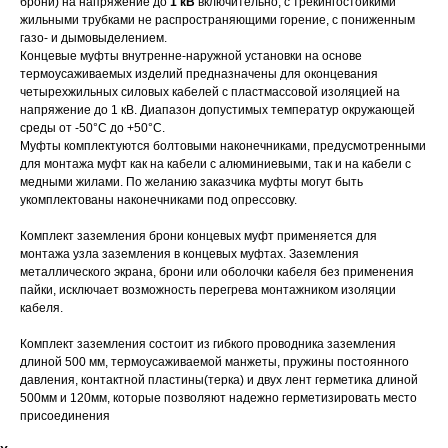
брони) на напряжение до
1 кВ
включительно, с трекингостойкими
жильными трубками не распространяющими горение, с пониженным
газо- и дымовыделением.
Концевые муфты внутренне-наружной установки на основе
термоусаживаемых изделий предназначены для оконцевания
четырехжильных силовых кабелей с пластмассовой изоляцией на
напряжение до 1 кВ. Диапазон допустимых температур окружающей
среды от -50°С до +50°С.
Муфты комплектуются болтовыми наконечниками, предусмотренными
для монтажа муфт как на кабели с алюминиевыми, так и на кабели с
медными жилами. По желанию заказчика муфты могут быть
укомплектованы наконечниками под опрессовку.
Комплект заземления брони концевых муфт применяется для
монтажа узла заземления в концевых муфтах. Заземления
металлического экрана, брони или оболочки кабеля без применения
пайки, исключает возможность перегрева монтажником изоляции
кабеля.
Комплект заземления состоит из гибкого проводника заземления
длиной 500 мм, термоусаживаемой манжеты, пружины постоянного
давления, контактной пластины(терка) и двух лент герметика длиной
500мм и 120мм, которые позволяют надежно герметизировать место
присоединения