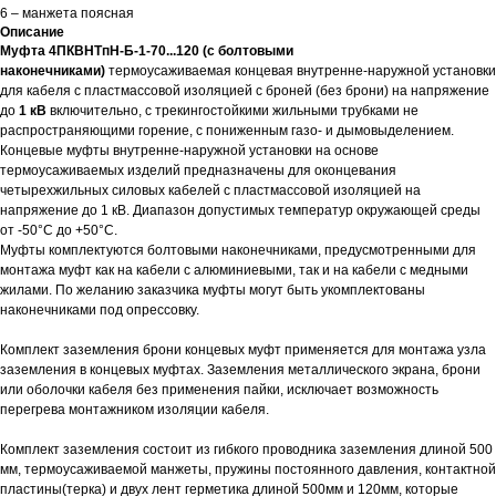
6 – манжета поясная
Описание
Муфта 4ПКВНТпН-Б-1-70...120 (с болтовыми
наконечниками)
термоусаживаемая концевая внутренне-наружной установки
для кабеля с пластмассовой изоляцией с броней (без брони) на напряжение
до
1 кВ
включительно, с трекингостойкими жильными трубками не
распространяющими горение, с пониженным газо- и дымовыделением.
Концевые муфты внутренне-наружной установки на основе
термоусаживаемых изделий предназначены для оконцевания
четырехжильных силовых кабелей с пластмассовой изоляцией на
напряжение до 1 кВ. Диапазон допустимых температур окружающей среды
от -50°С до +50°С.
Муфты комплектуются болтовыми наконечниками, предусмотренными для
монтажа муфт как на кабели с алюминиевыми, так и на кабели с медными
жилами. По желанию заказчика муфты могут быть укомплектованы
наконечниками под опрессовку.
Комплект заземления брони концевых муфт применяется для монтажа узла
заземления в концевых муфтах. Заземления металлического экрана, брони
или оболочки кабеля без применения пайки, исключает возможность
перегрева монтажником изоляции кабеля.
Комплект заземления состоит из гибкого проводника заземления длиной 500
мм, термоусаживаемой манжеты, пружины постоянного давления, контактной
пластины(терка) и двух лент герметика длиной 500мм и 120мм, которые