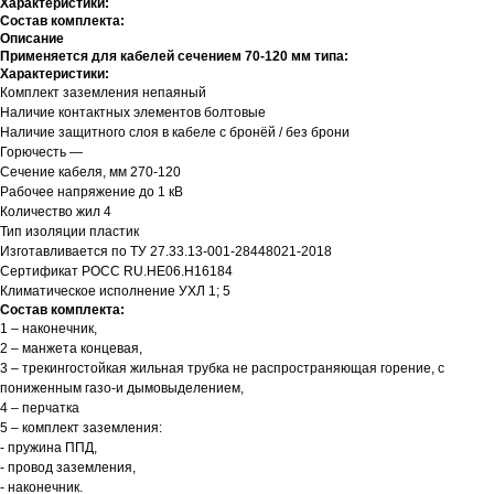
Характеристики:
Состав комплекта:
Описание
Применяется для кабелей сечением 70-120 мм типа:
Характеристики:
Комплект заземления непаяный
Наличие контактных элементов болтовые
Наличие защитного слоя в кабеле с бронёй / без брони
Горючесть —
Сечение кабеля, мм 270-120
Рабочее напряжение до 1 кВ
Количество жил 4
Тип изоляции пластик
Изготавливается по ТУ 27.33.13-001-28448021-2018
Сертификат РОСС RU.HЕ06.Н16184
Климатическое исполнение УХЛ 1; 5
Состав комплекта:
1 – наконечник,
2 – манжета концевая,
3 – трекингостойкая жильная трубка не распространяющая горение, с
пониженным газо-и дымовыделением,
4 – перчатка
5 – комплект заземления:
- пружина ППД,
- провод заземления,
- наконечник.