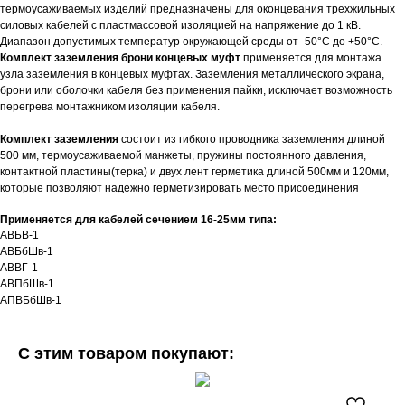
термоусаживаемых изделий предназначены для оконцевания трехжильных
силовых кабелей с пластмассовой изоляцией на напряжение до 1 кВ.
Диапазон допустимых температур окружающей среды от -50°С до +50°С.
Комплект заземления брони концевых муфт
применяется для монтажа
узла заземления в концевых муфтах. Заземления металлического экрана,
брони или оболочки кабеля без применения пайки, исключает возможность
перегрева монтажником изоляции кабеля.
Комплект заземления
состоит из гибкого проводника заземления длиной
500 мм, термоусаживаемой манжеты, пружины постоянного давления,
контактной пластины(терка) и двух лент герметика длиной 500мм и 120мм,
которые позволяют надежно герметизировать место присоединения
Применяется для кабелей сечением 16-25мм типа:
АВБВ-1
АВБбШв-1
АВВГ-1
АВПбШв-1
АПВБбШв-1
С этим товаром покупают: