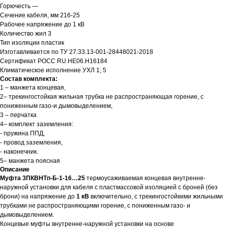
Горючесть —
Сечение кабеля, мм 216-25
Рабочее напряжение до 1 кВ
Количество жил 3
Тип изоляции пластик
Изготавливается по ТУ 27.33.13-001-28448021-2018
Сертификат РОСС RU.HЕ06.Н16184
Климатическое исполнение УХЛ 1; 5
Состав комплекта:
1 – манжета концевая,
2– трекингостойкая жильная трубка не распространяющая горение, с
пониженным газо-и дымовыделением,
3 – перчатка
4– комплект заземления:
- пружина ППД,
- провод заземления,
- наконечник.
5– манжета поясная
Описание
Муфта 3ПКВНТп-Б-1-16…25
термоусаживаемая концевая внутренне-
наружной установки для кабеля с пластмассовой изоляцией с броней (без
брони) на напряжение до
1 кВ
включительно, с трекингостойкими жильными
трубками не распространяющими горение, с пониженным газо- и
дымовыделением.
Концевые муфты внутренне-наружной установки на основе