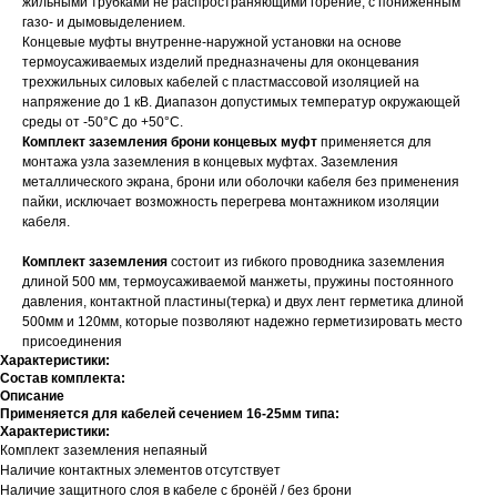
жильными трубками не распространяющими горение, с пониженным
газо- и дымовыделением.
Концевые муфты внутренне-наружной установки на основе
термоусаживаемых изделий предназначены для оконцевания
трехжильных силовых кабелей с пластмассовой изоляцией на
напряжение до 1 кВ. Диапазон допустимых температур окружающей
среды от -50°С до +50°С.
Комплект заземления брони концевых муфт
применяется для
монтажа узла заземления в концевых муфтах. Заземления
металлического экрана, брони или оболочки кабеля без применения
пайки, исключает возможность перегрева монтажником изоляции
кабеля.
Комплект заземления
состоит из гибкого проводника заземления
длиной 500 мм, термоусаживаемой манжеты, пружины постоянного
давления, контактной пластины(терка) и двух лент герметика длиной
500мм и 120мм, которые позволяют надежно герметизировать место
присоединения
Характеристики:
Состав комплекта:
Описание
Применяется для кабелей сечением 16-25мм типа:
Характеристики:
Комплект заземления непаяный
Наличие контактных элементов отсутствует
Наличие защитного слоя в кабеле с бронёй / без брони