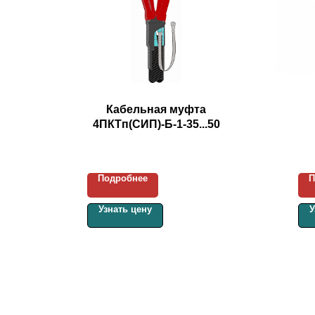
Кабельная муфта
4ПКТп(СИП)-Б-1-35...50
Подробнее
П
Узнать цену
У