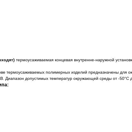
 входят)
термоусаживаемая концевая внутренне-наружной установк
ове термоусаживаемых полимерных изделий предназначены для око
В. Диапазон допустимых температур окружающей среды от -50°С д
ипа: