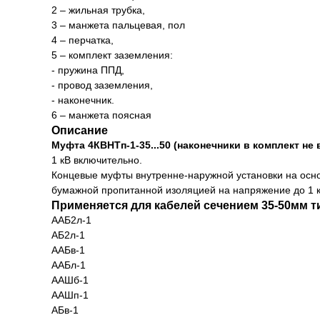
2 – жильная трубка,
3 – манжета пальцевая, пол
4 – перчатка,
5 – комплект заземления:
- пружина ППД,
- провод заземления,
- наконечник.
6 – манжета поясная
Описание
Муфта 4КВНТп-1-35...50 (наконечники в комплект не
1 кВ включительно.
Концевые муфты внутренне-наружной установки на осн
бумажной пропитанной изоляцией на напряжение до 1 к
Применяется для кабелей сечением 35-50мм т
ААБ2л-1
АБ2л-1
ААБв-1
ААБл-1
ААШб-1
ААШп-1
АБв-1