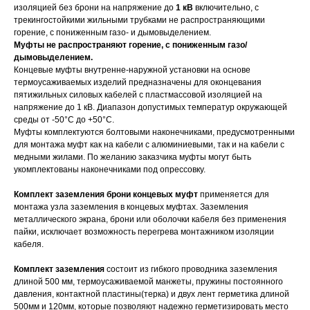
изоляцией без брони на напряжение до
1 кВ
включительно, с
трекингостойкими жильными трубками не распространяющими
горение, с пониженным газо- и дымовыделением.
Муфты не распространяют горение, с пониженным газо/
дымовыделением.
Концевые муфты внутренне-наружной установки на основе
термоусаживаемых изделий предназначены для оконцевания
пятижильных силовых кабелей с пластмассовой изоляцией на
напряжение до 1 кВ. Диапазон допустимых температур окружающей
среды от -50°С до +50°С.
Муфты комплектуются болтовыми наконечниками, предусмотренными
для монтажа муфт как на кабели с алюминиевыми, так и на кабели с
медными жилами. По желанию заказчика муфты могут быть
укомплектованы наконечниками под опрессовку.
Комплект заземления брони концевых муфт
применяется для
монтажа узла заземления в концевых муфтах. Заземления
металлического экрана, брони или оболочки кабеля без применения
пайки, исключает возможность перегрева монтажником изоляции
кабеля.
Комплект заземления
состоит из гибкого проводника заземления
длиной 500 мм, термоусаживаемой манжеты, пружины постоянного
давления, контактной пластины(терка) и двух лент герметика длиной
500мм и 120мм, которые позволяют надежно герметизировать место