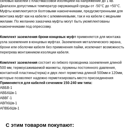
силовых кабелей с пластмассовой изоляцией на напряжение до 1 кВ.
Диапазон допустимых температур окружающей среды от -50°С до +50°С.
Муфты комплектуются болтовыми наконечниками, предусмотренными для
монтажа муфт как на кабели с алюминиевыми, так и на кабели с медными
жилами. По желанию заказчика муфты могут быть укомплектованы
наконечниками под опрессовку.
Комплект заземления брони концевых муфт
применяется для монтажа
узла заземления в концевых муфтах. Заземления металлического экрана,
брони или оболочки кабеля без применения пайки, исключает возможность
перегрева монтажником изоляции кабеля.
Комплект заземления
состоит из гибкого проводника заземления длиной
500 мм, термоусаживаемой манжеты, пружины постоянного давления,
контактной пластины(терка) и двух лент герметика длиной 500мм и 120мм,
которые позволяют надежно герметизировать место присоединения
Применяется для кабелей сечением 150-240 мм типа:
АВБВ-1
АВБбШв-1
АВВГ-1
АВПбШв-1
АПВБбШв-1
С этим товаром покупают: