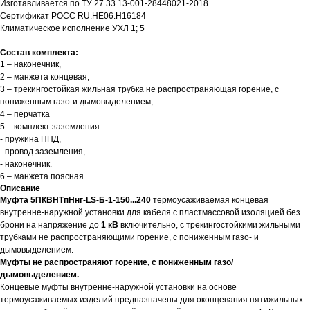
Изготавливается по ТУ 27.33.13-001-28448021-2018
Сертификат РОСС RU.HЕ06.Н16184
Климатическое исполнение УХЛ 1; 5
Состав комплекта:
1 – наконечник,
2 – манжета концевая,
3 – трекингостойкая жильная трубка не распространяющая горение, с
пониженным газо-и дымовыделением,
4 – перчатка
5 – комплект заземления:
- пружина ППД,
- провод заземления,
- наконечник.
6 – манжета поясная
Описание
Муфта 5ПКВНТпНнг-LS-Б-1-150...240
термоусаживаемая концевая
внутренне-наружной установки для кабеля с пластмассовой изоляцией без
брони на напряжение до
1 кВ
включительно, с трекингостойкими жильными
трубками не распространяющими горение, с пониженным газо- и
дымовыделением.
Муфты не распространяют горение, с пониженным газо/
дымовыделением.
Концевые муфты внутренне-наружной установки на основе
термоусаживаемых изделий предназначены для оконцевания пятижильных