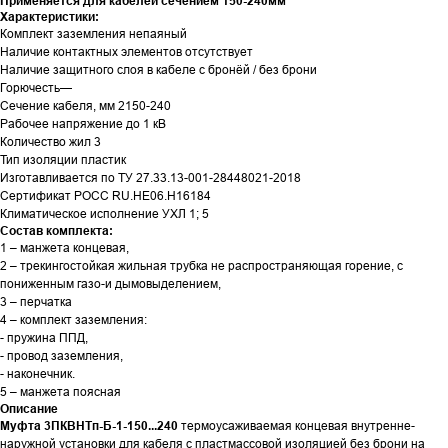
Применяется для кабелей сечением 150-240мм
Характеристики:
Комплект заземления непаяный
Наличие контактных элементов отсутствует
Наличие защитного слоя в кабеле с бронёй / без брони
Горючесть—
Сечение кабеля, мм 2150-240
Рабочее напряжение до 1 кВ
Количество жил 3
Тип изоляции пластик
Изготавливается по ТУ 27.33.13-001-28448021-2018
Сертификат РОСС RU.HЕ06.Н16184
Климатическое исполнение УХЛ 1; 5
Состав комплекта:
1 – манжета концевая,
2 – трекингостойкая жильная трубка не распространяющая горение, с
пониженным газо-и дымовыделением,
3 – перчатка
4 – комплект заземления:
- пружина ППД,
- провод заземления,
- наконечник.
5 – манжета поясная
Описание
Муфта 3ПКВНТп-Б-1-150...240
термоусаживаемая концевая внутренне-
наружной установки для кабеля с пластмассовой изоляцией без брони на