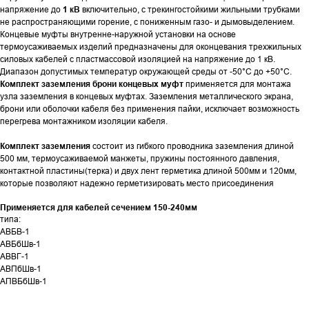
напряжение до
1 кВ
включительно, с трекингостойкими жильными трубками
не распространяющими горение, с пониженным газо- и дымовыделением.
Концевые муфты внутренне-наружной установки на основе
термоусаживаемых изделий предназначены для оконцевания трехжильных
силовых кабелей с пластмассовой изоляцией на напряжение до 1 кВ.
Диапазон допустимых температур окружающей среды от -50°С до +50°С.
Комплект заземления брони концевых муфт
применяется для монтажа
узла заземления в концевых муфтах. Заземления металлического экрана,
брони или оболочки кабеля без применения пайки, исключает возможность
перегрева монтажником изоляции кабеля.
Комплект заземления
состоит из гибкого проводника заземления длиной
500 мм, термоусаживаемой манжеты, пружины постоянного давления,
контактной пластины(терка) и двух лент герметика длиной 500мм и 120мм,
которые позволяют надежно герметизировать место присоединения
Применяется для кабелей сечением 150-240мм
типа:
АВБВ-1
АВБбШв-1
АВВГ-1
АВПбШв-1
АПВБбШв-1