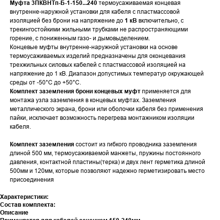
Муфта 3ПКВНТп-Б-1-150...240
термоусаживаемая концевая
внутренне-наружной установки для кабеля с пластмассовой
изоляцией без брони на напряжение до
1 кВ
включительно, с
трекингостойкими жильными трубками не распространяющими
горение, с пониженным газо- и дымовыделением.
Концевые муфты внутренне-наружной установки на основе
термоусаживаемых изделий предназначены для оконцевания
трехжильных силовых кабелей с пластмассовой изоляцией на
напряжение до 1 кВ. Диапазон допустимых температур окружающей
среды от -50°С до +50°С.
Комплект заземления брони концевых муфт
применяется для
монтажа узла заземления в концевых муфтах. Заземления
металлического экрана, брони или оболочки кабеля без применения
пайки, исключает возможность перегрева монтажником изоляции
кабеля.
Комплект заземления
состоит из гибкого проводника заземления
длиной 500 мм, термоусаживаемой манжеты, пружины постоянного
давления, контактной пластины(терка) и двух лент герметика длиной
500мм и 120мм, которые позволяют надежно герметизировать место
присоединения
Характеристики:
Состав комплекта:
Описание