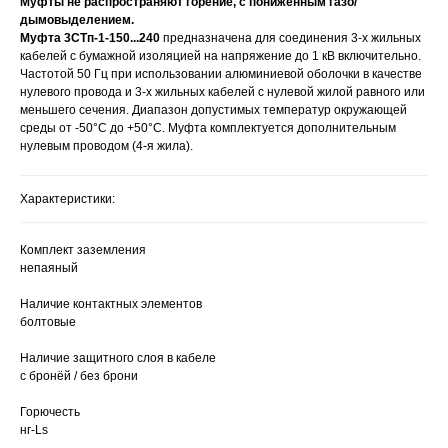
Муфты не распространяют горение, с пониженным газо/
дымовыделением.
Муфта 3СТп-1-150...240
предназначена для соединения 3-х жильных
кабелей с бумажной изоляцией на напряжение до 1 кВ включительно.
Частотой 50 Гц при использовании алюминиевой оболочки в качестве
нулевого провода и 3-х жильных кабелей с нулевой жилой равного или
меньшего сечения. Диапазон допустимых температур окружающей
среды от -50°С до +50°С. Муфта комплектуется дополнительным
нулевым проводом (4-я жила).
Характеристики:
Комплект заземления
непаяный
Наличие контактных элементов
болтовые
Наличие защитного слоя в кабеле
с бронёй / без брони
Горючесть
нг-Ls